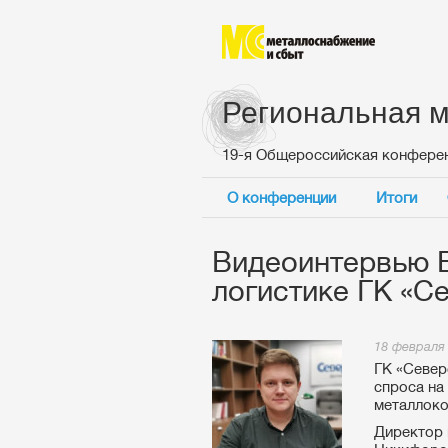
Региональная м
19-я Общероссийская конфере
О конференции
Итоги
Видеоинтервью В
логистике ГК «С
18 февраля
ГК «Север
спроса на
металлокон
Директор 