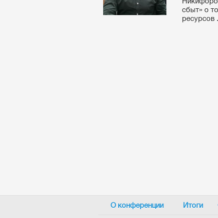
Никифоров
сбыт» о т
ресурсов .
О конференции
Итоги