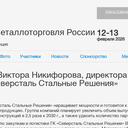
Add to Calend
еталлоторговля России
12-13
февраля 2026
нция
Фото
Участники
Новости
Спонсорство
Ме
иктора Никифорова, директора 
еверсталь Стальные Решения»
сталь Стальные Решения» наращивает мощности и готовится к
 продукцию. Группа компаний планирует увеличить объем выпу
струкций в 2,5 раза к 2030 г., а также удвоить количество пар
по закупкам и логистике ГК «Северсталь Стальные Решения» 