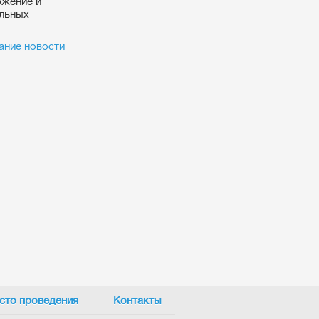
бжение и
альных
ание новости
сто проведения
Контакты