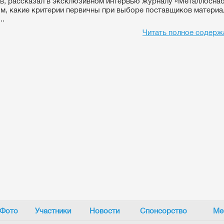
, рассказал в эксклюзивном интервью журналу «Металлосна
ом, какие критерии первичны при выборе поставщиков матери
..
Читать полное содерж
Фото
Участники
Новости
Спонсорство
Ме